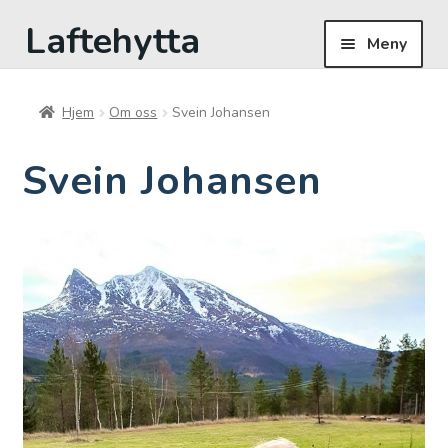
Laftehytta
Hopp
Hopp
Meny
til
til
navigasjon
innhold
Hjem
Hjem
Om oss
Svein Johansen
Butikk
Svein Johansen
Om oss
Til kassen