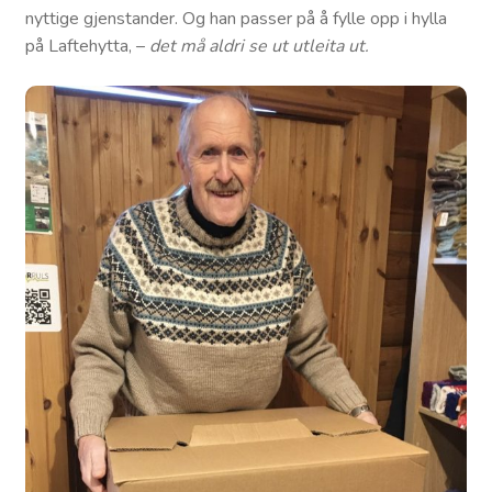
nyttige gjenstander. Og han passer på å fylle opp i hylla
på Laftehytta, –
det må aldri se ut utleita ut.