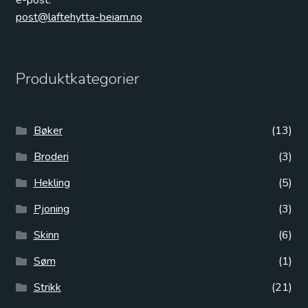
post@laftehytta-beiarn.no
Produktkategorier
Bøker
(13)
Broderi
(3)
Hekling
(5)
Pjoning
(3)
Skinn
(6)
Søm
(1)
Strikk
(21)