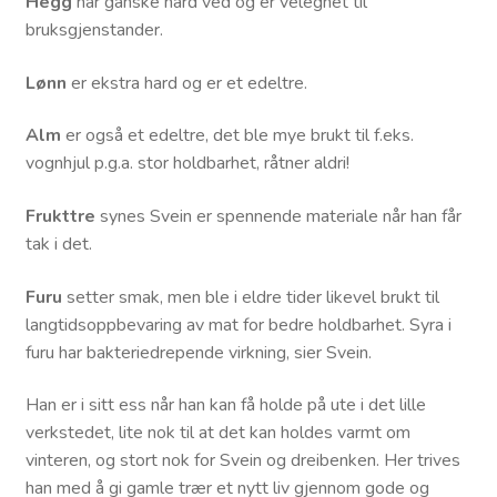
Hegg
har ganske hard ved og er velegnet til
bruksgjenstander.
Lønn
er ekstra hard og er et edeltre.
Alm
er også et edeltre, det ble mye brukt til f.eks.
vognhjul p.g.a. stor holdbarhet, råtner aldri!
Frukttre
synes Svein er spennende materiale når han får
tak i det.
Furu
setter smak, men ble i eldre tider likevel brukt til
langtidsoppbevaring av mat for bedre holdbarhet. Syra i
furu har bakteriedrepende virkning, sier Svein.
Han er i sitt ess når han kan få holde på ute i det lille
verkstedet, lite nok til at det kan holdes varmt om
vinteren, og stort nok for Svein og dreibenken. Her trives
han med å gi gamle trær et nytt liv gjennom gode og