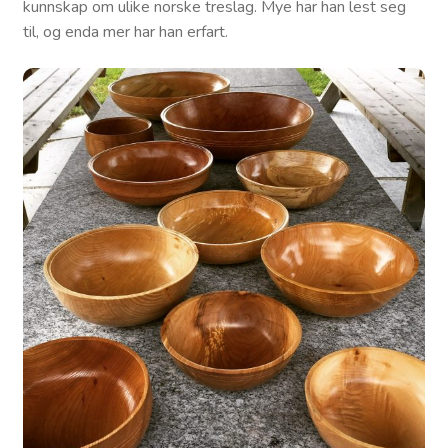
kunnskap om ulike norske treslag. Mye har han lest seg
til, og enda mer har han erfart.