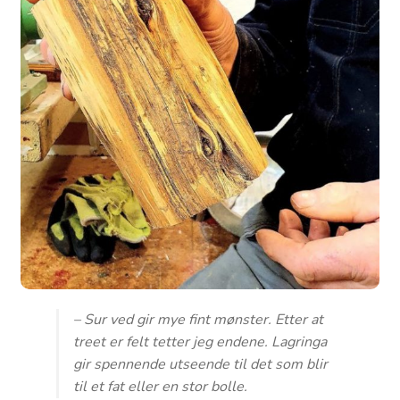
– Sur ved gir mye fint mønster. Etter at
treet er felt tetter jeg endene. Lagringa
gir spennende utseende til det som blir
til et fat eller en stor bolle.