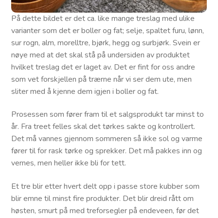
På dette bildet er det ca. like mange treslag med ulike
varianter som det er boller og fat; selje, spaltet furu, lønn,
sur rogn, alm, morelltre, bjørk, hegg og surbjørk. Svein er
nøye med at det skal stå på undersiden av produktet
hvilket treslag det er laget av. Det er fint for oss andre
som vet forskjellen på trærne når vi ser dem ute, men
sliter med å kjenne dem igjen i boller og fat.
Prosessen som fører fram til et salgsprodukt tar minst to
år. Fra treet felles skal det tørkes sakte og kontrollert.
Det må vannes gjennom sommeren så ikke sol og varme
fører til for rask tørke og sprekker. Det må pakkes inn og
vernes, men heller ikke bli for tett.
Et tre blir etter hvert delt opp i passe store kubber som
blir emne til minst fire produkter. Det blir dreid rått om
høsten, smurt på med treforsegler på endeveen, før det