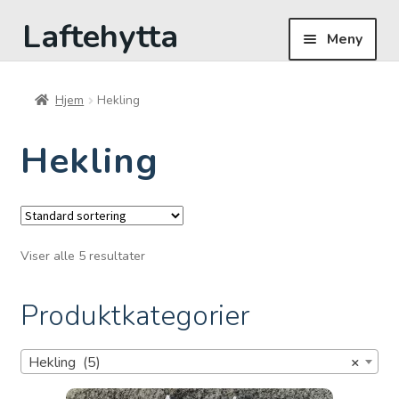
Laftehytta
Hopp
Hopp
Meny
til
til
navigasjon
innhold
Hjem
Hjem
Hekling
Butikk
Hekling
Om oss
Til kassen
Viser alle 5 resultater
Produktkategorier
Hekling (5)
×