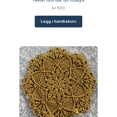
Heklet rund duk, lys rosa/grå
kr
500
Legg i handlekurv