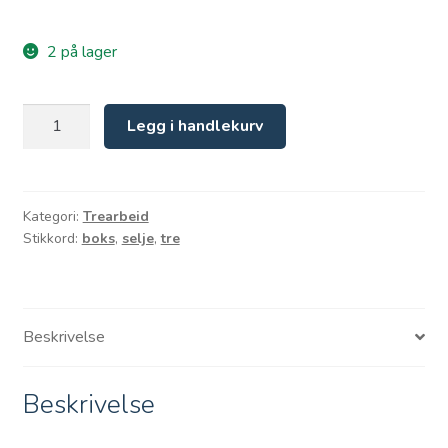
2 på lager
Sveipa
Legg i handlekurv
boks
md
lokk
antall
Kategori:
Trearbeid
Stikkord:
boks
,
selje
,
tre
Beskrivelse
Beskrivelse