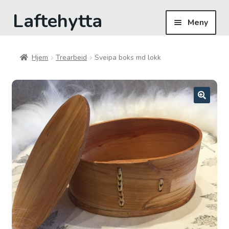
Laftehytta
Hopp
Hopp
Meny
til
til
navigasjon
innhold
Hjem
Hjem
Trearbeid
Sveipa boks md lokk
Butikk
Om oss
Til kassen