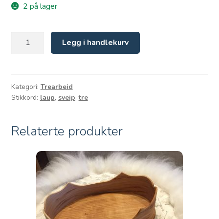
2 på lager
Sveipa
Legg i handlekurv
laup
i
lerk
antall
Kategori:
Trearbeid
Stikkord:
laup
,
sveip
,
tre
Relaterte produkter