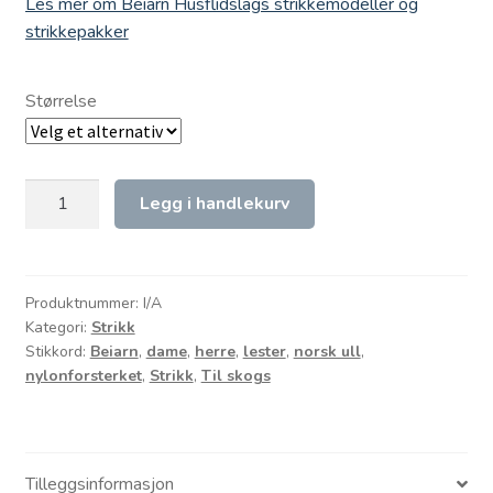
Les mer om Beiarn Husflidslags strikkemodeller og
strikkepakker
Størrelse
Til
Legg i handlekurv
skogs
-
lester,
str
Produktnummer:
I/A
Kategori:
Strikk
herre
Stikkord:
Beiarn
,
dame
,
herre
,
lester
,
norsk ull
,
og
nylonforsterket
,
Strikk
,
Til skogs
dame
antall
Tilleggsinformasjon