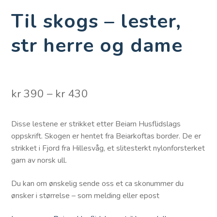
Til skogs – lester,
str herre og dame
Prisområde:
kr
390
–
kr
430
kr 390
Disse lestene er strikket etter Beiarn Husflidslags
til
oppskrift. Skogen er hentet fra Beiarkoftas border. De er
kr 430
strikket i Fjord fra Hillesvåg, et slitesterkt nylonforsterket
garn av norsk ull.
Du kan om ønskelig sende oss et ca skonummer du
ønsker i størrelse – som melding eller epost