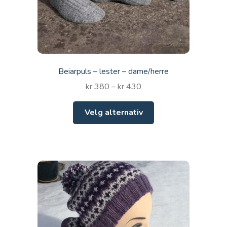
Beiarpuls – lester – dame/herre
Prisområde:
kr
380
–
kr
430
kr 380
Dette
til
Velg alternativ
produktet
kr 430
har
flere
varianter.
Alternativene
kan
velges
på
produktsiden